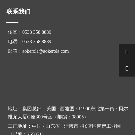
联系我们
——
传真：0533 358 8880
电话：0533 358 8889
邮箱：aokerola@aokerola.com


地址：集团总部：美国 · 西雅图 · 11900东北第一街 · 贝尔
维尤大厦G座300号室（邮编：98005）
工厂地址：中国 · 山东省 · 淄博市 · 张店区南定工业园
（邮编：255051）