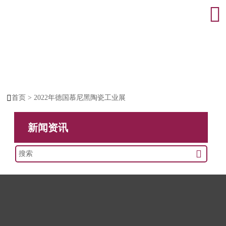


首页
>
2022年德国慕尼黑陶瓷工业展
新闻资讯
