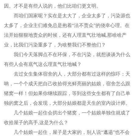
因。才不是有些人说的，他们比咱们更文明。
而咱们国家呢？实在是太大了，企业太多了，污染源也
太多了，企业主们难免总是抱着“法不责众”的侥幸心理。在
法开始狠狠地责众的时候，还有人理直气壮地喊,那啥啥产
业，比我们污染重多了，为啥整我们不整他们？
我们今天落脚点不在环保，不在污染，就想谈谈为什么
有些人会有底气这么理直气壮地喊？
去过女生集体宿舍的人，大部分都有过这样的惊吓：天
呐，一个个成天把自己收拾得光鲜亮丽的姑娘，宿舍怎么跟
猪窝一样！但如果你继续跟踪，等到这些女生都有了自己单
独的窝之后，会发现，大部分姑娘都是天生的室内设计师。
几个姑娘一起住会拱出个猪窝，一个姑娘单独住就成了
收拾屋子的高手,这是为什么？
几个姑娘一起住，屋子是大家的，别人说“邋遢”也不会