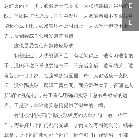

意红火的下一步，必然是士气高涨，大张旗鼓招兵买马扩团
队。但团队扩大之后，往往会发现，人数的增加不仅跟效益

增长不成正比，如果管理不及时跟上，大队伍非但使不上
力，反倒会成为公司发展的累赘。
这也是受责任分散效应影响。
初创企业，人少资源不足，有活就得上，谁有闲谁搭把
手，没闲不吃不睡也要搭把手。干完活之后，谁有功劳，谁
有苦劳一目了然。在这样的氛围里，每个人都活成一支队
伍，没给踢皮球、磨洋工留空间。而公司做大了，管理进入
所谓的“规范化”，分工看似明确却实际上总有些模糊的边
界。于是乎，就给偷安怠惰提供了滋生的土壤。
有过被“相关部门”踢皮球经历的人就知道，有一些工
作，需要好几个部门配合完成，职责又没有明确划分。结果
就是，这个部门踢到那个部门，那个部门再踢给另一个部