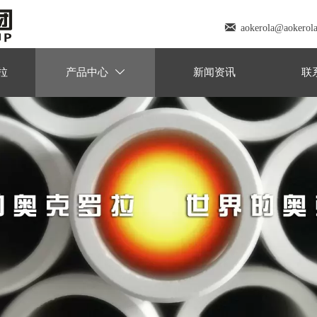

aokerola@aokerol
拉
产品中心
新闻资讯
联
