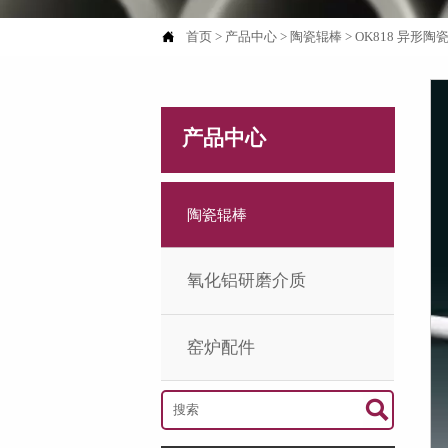

首页
>
产品中心
>
陶瓷辊棒
>
OK818 异形陶
产品中心
陶瓷辊棒
氧化铝研磨介质
窑炉配件
