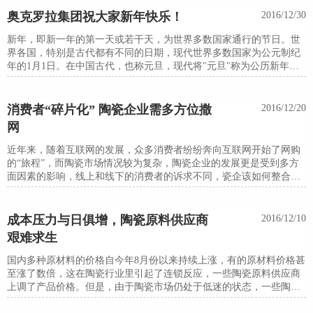
外销的产品，含铅量是符合相关标准的，而内销的，则存在含量超标
奥克罗拉集团祝大家新年快乐！
2016/12/30
不合格的情况。
新年，即新一年的第一天或若干天，为世界多数国家通行的节日。世
界各国，特别是古代都有不同的日期，现代世界多数国家为公元制纪
年的1月1日。在中国古代，也称元旦，现代将"元旦"称为公历新年，
将"春节"称为农历新年。当日，人们会以各种不同的方式庆祝新年的
到来。
消费者“碎片化” 陶瓷企业需多方位撒
2016/12/20
网
近年来，随着互联网的发展，众多消费者纷纷奔向互联网开始了网购
的“旅程”，而陶瓷市场情况较为复杂，陶瓷企业的发展更是受到多方
面因素的影响，线上和线下的消费者的诉求不同，瓷企该如何整合那
些消费群众、整合企业的营销传播行为呢?
成本压力与日俱增，陶瓷原料供应商
2016/12/10
艰难求生
国内多种原材料的价格自今年8月份以来持续上涨，有的原材料价格甚
至涨了数倍，这在陶瓷行业里引起了连锁反应，一些陶瓷原料供应商
上调了产品价格。但是，由于陶瓷市场仍处于低迷的状态，一些陶瓷
企业资金周转紧张，部分供应商的提价并未落地。如今临近年底，北