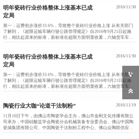
方的陶瓷企业已经开始陆续停窑，有业内人士预计，年后涨价的情况
将会逐渐明朗
明年瓷砖行业价格整体上涨基本已成
2016/11/30
定局
第一：运费初步涨价33.6%，导致整个瓷砖行业价格上涨 从有关部门
了解到，《超限运输车辆行驶公路管理规定》自2016年9月21日起施
行，相比起原来的标准，新标准在超限方面明显收紧，六轴货车车货
总重由原来的55吨降为49吨，这意味着，公路货车运输运费单价将会
上调。
明年瓷砖行业价格整体上涨基本已成
2016/11/30
定局

第一：运费初步涨价33.6%，导致整个瓷砖行业价格上涨 从有关部门
了解到，《超限运输车辆行驶公路管理规定》自2016年9月21日起施
行，相比起原来的标准，新标准在超限方面明显收紧，六轴货车车货

总重由原来的55吨降为49吨，这意味着，公路货车运输运费单价将会
上调。
陶瓷行业大咖“论道干法制粉”
2016/11/19
11月10日下午，由佛山市陶瓷学会主办，佛山市金刚文化传播有限公
司承办，中国硅酸盐学会陶瓷分会机械装备专业委员会、佛山中国陶
瓷城集团有限公司、中国陶瓷干法制粉工程中心、佛山众陶联供应链
服务有限公司、佛山市陶瓷研究所股份有限公司、广东博晖机电有限